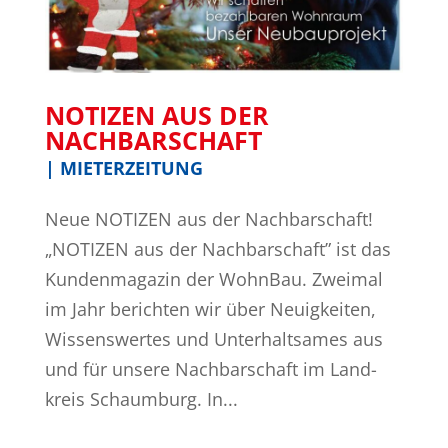
NOTI­ZEN AUS DER
NACHBARSCHAFT
|
MIETERZEITUNG
Neue NOTI­ZEN aus der Nachbarschaft!
„NOTI­ZEN aus der Nach­bar­schaft” ist das
Kun­den­ma­ga­zin der Wohn­Bau. Zwei­mal
im Jahr berich­ten wir über Neu­ig­kei­ten,
Wis­sens­wer­tes und Unter­halt­sa­mes aus
und für unse­re Nach­bar­schaft im Land­
kreis Schaumburg. In...