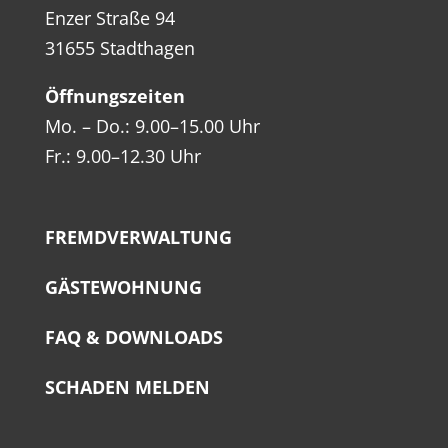
Enzer Stra­ße 94
31655 Stadthagen
Öff­nungs­zei­ten
Mo. – Do.: 9.00–15.00 Uhr
Fr.: 9.00–12.30 Uhr
FREMD­VER­WAL­TUNG
GÄS­TE­WOH­NUNG
FAQ & DOWNLOADS
SCHA­DEN MELDEN