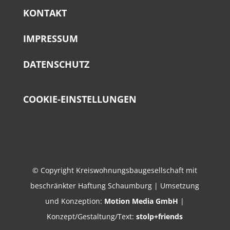
KON­TAKT
IMPRES­SUM
DATEN­SCHUTZ
COO­KIE-EIN­STEL­LUN­GEN
© Copyright Kreiswohnungsbaugesellschaft mit
beschränkter Haftung Schaumburg | Umsetzung
und Konzeption:
Motion Media GmbH
|
Konzept/Gestaltung/Text:
stolp+friends