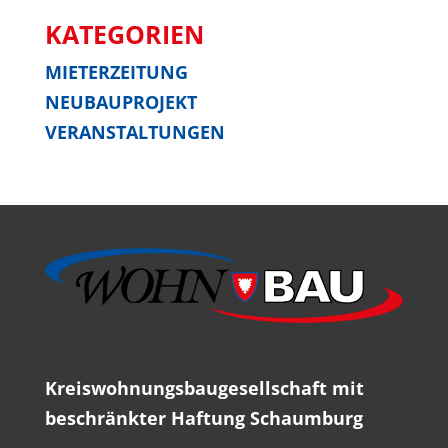
KATE­GO­RIEN
MIETERZEITUNG
NEUBAUPROJEKT
VERANSTALTUNGEN
Kreis­woh­nungs­bau­ge­sell­schaft mit
beschränk­ter Haf­tung Schaumburg