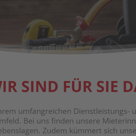
IR SIND FÜR SIE D
rem umfang­rei­chen Dienst­leis­tungs- un
feld. Bei uns fin­den unse­re Mie­te­rin­
Lebens­la­gen. Zudem küm­mert sich unser