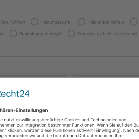
e­ßen / öffnen
Heizungsausfall
Heiz­kör­per defekt
pft
Rohr­lei­tung verstopft
Steck­do­se / Licht funk­tio­niert
Nach­na­me
E‑Mail
n*