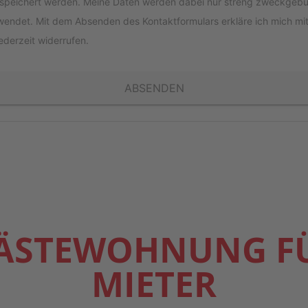
espei­chert wer­den. Mei­ne Daten wer­den dabei nur streng zweck­ge­b
en­det. Mit dem Absen­den des Kon­takt­for­mu­lars erklä­re ich mich mit d
 jeder­zeit widerrufen.
ABSENDEN
ÄS­TE­WOH­NUNG F
MIETER