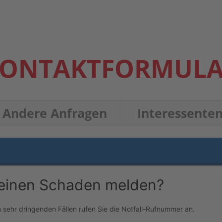
ON­TAKT­FOR­MU­L
Ande­re Anfragen
Inter­es­sen­te
 einen Scha­den melden?
 in sehr drin­gen­den Fäl­len rufen Sie die Not­fall-Ruf­num­mer an.