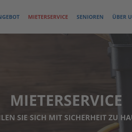
N­GE­BOT
MIE­TER­SER­VICE
SENIO­REN
ÜBER 
MIE­TER­SER­VICE
­LEN SIE SICH MIT SICHER­HEIT ZU HA