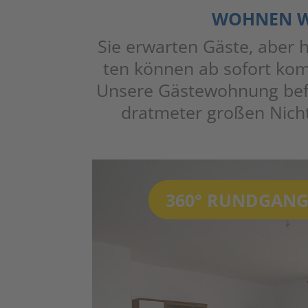
WOH­NEN W
Sie erwar­ten Gäs­te, aber 
ten kön­nen ab sofort kom­f
Unse­re Gäs­te­woh­nung befi
drat­me­ter gro­ßen Nicht
360° RUND­GANG