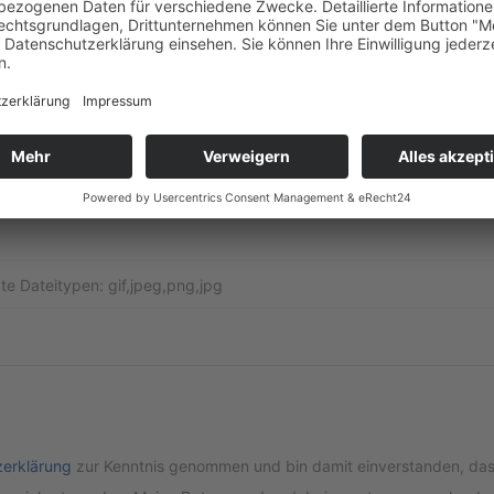
d vom Scha­den hoch
Datei­en hier rein ziehen
te Datei­ty­pen: gif,jpeg,png,jpg
er­klä­rung
zur Kennt­nis genom­men und bin damit ein­ver­stan­den, da