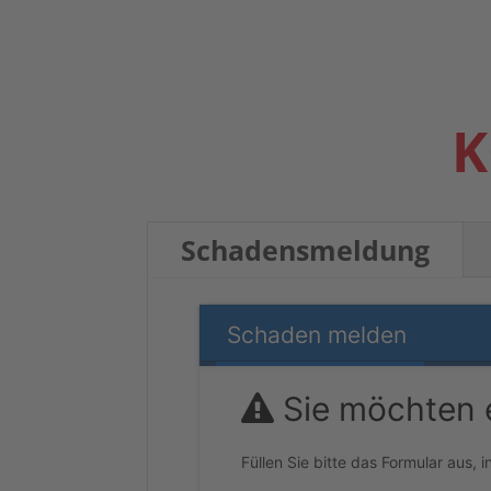
n
K
Scha­dens­mel­dung
Scha­den melden
Sie möch­ten
Fül­len Sie bit­te das For­mu­lar aus,