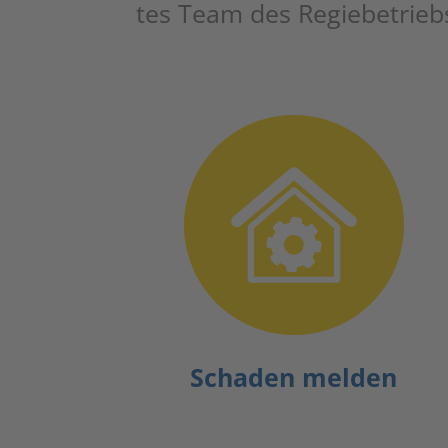
tes Team des Regie­be­tri
Scha­den melden