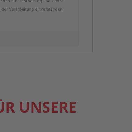
un­den zur Bear­bei­tung und Beant­
er Ver­ar­bei­tung ein­ver­stan­den.
ÜR UNSE­RE