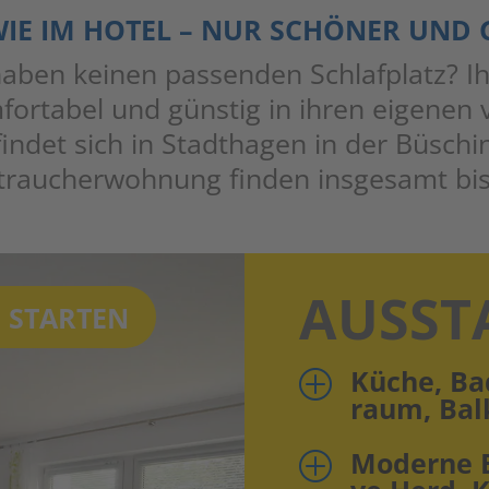
IE IM HOTEL – NUR SCHÖ­NER UND 
haben kei­nen pas­sen­den Schlaf­platz? 
or­ta­bel und güns­tig in ihren eige­nen
n­det sich in Stadt­ha­gen in der Büschi
­rau­cher­woh­nung fin­den ins­ge­samt bis
AUS­ST
 STARTEN
Küche, Ba
P
raum, Bal
Moder­ne Ei
P