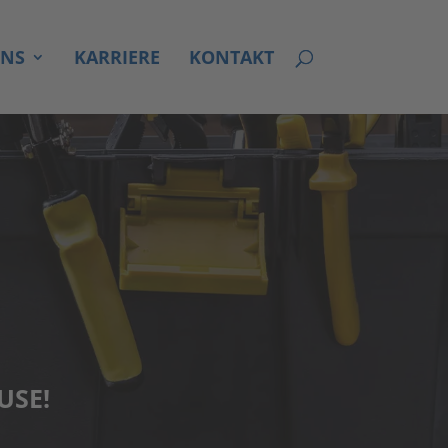
UNS
KAR­RIE­RE
KON­TAKT
USE!