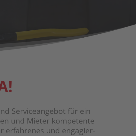
A!
d Ser­vice­an­ge­bot für ein
nen und Mie­ter kom­pe­ten­te
 erfah­re­nes und enga­gier­