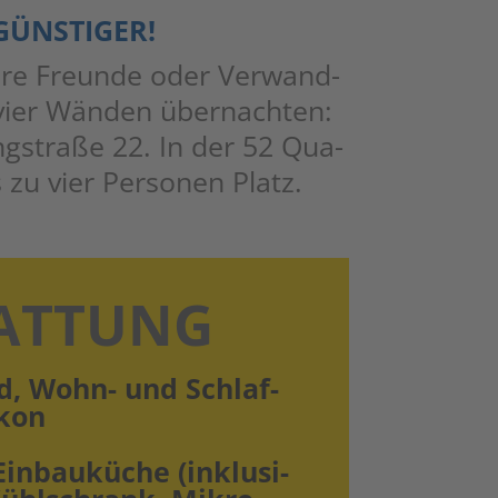
GÜNSTIGER!
Ihre Freun­de oder Ver­wand­
 vier Wän­den über­nach­ten:
ng­stra­ße 22. In der 52 Qua­
 zu vier Per­so­nen Platz.
AT­TUNG
d, Wohn- und Schlaf­
kon
n­bau­kü­che (inklu­si­