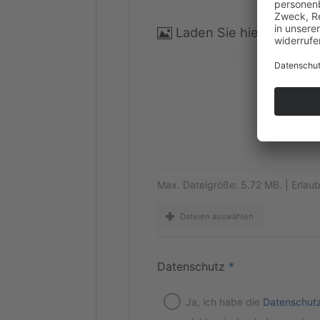
Laden Sie hier ein Bil
Max. Datei­grö­ße: 5.72 MB. | Erlaub­
Datei­en auswählen
Daten­schutz
*
Ja, ich habe die
Daten­schutz­