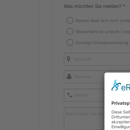
Was möch­ten Sie mel­den?
*
Fens­ter lässt sich nicht schli
Was­ser­hahn ist undicht / tro
Sons­ti­ge Schadensmeldung
Anschrift
Vor­na­me
Tele­fon
Beschrei­ben Sie kurz den Schade