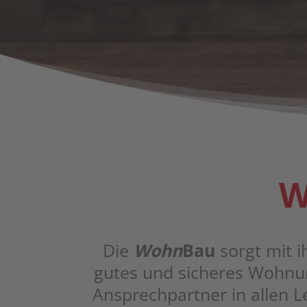
W
Die
Wohn
Bau
sorgt mit ih
gutes und siche­res Wohn­um­
Ansprech­part­ner in allen 