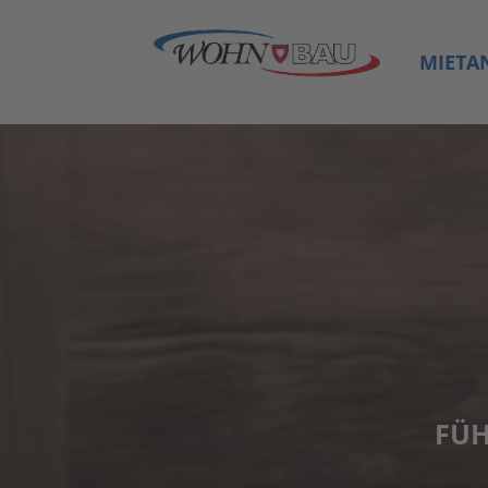
MIET­A
FÜH