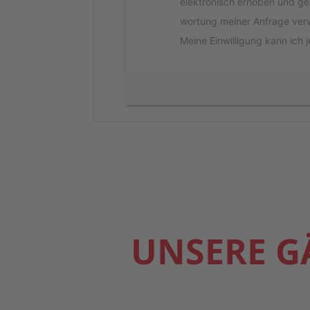
elek­tro­nisch erho­ben und g
wor­tung mei­ner Anfra­ge ver­w
Mei­ne Ein­wil­li­gung kann ich
UNSE­RE G