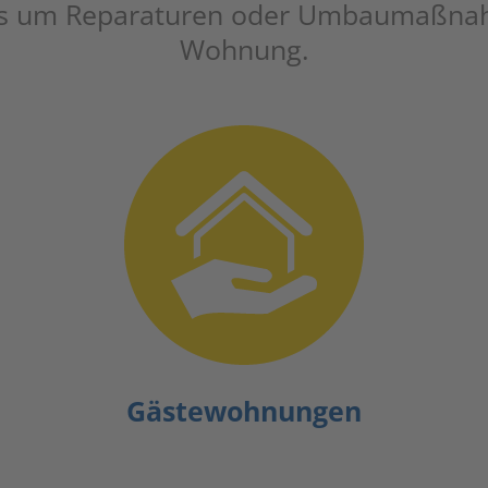
ebs um Repa­ra­tu­ren oder Umbau­maß­n
Wohnung.
Gäs­te­woh­nun­gen